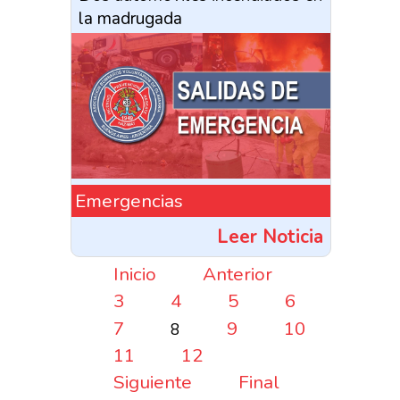
la madrugada
Emergencias
Leer Noticia
Inicio
Anterior
3
4
5
6
7
9
10
8
11
12
Siguiente
Final