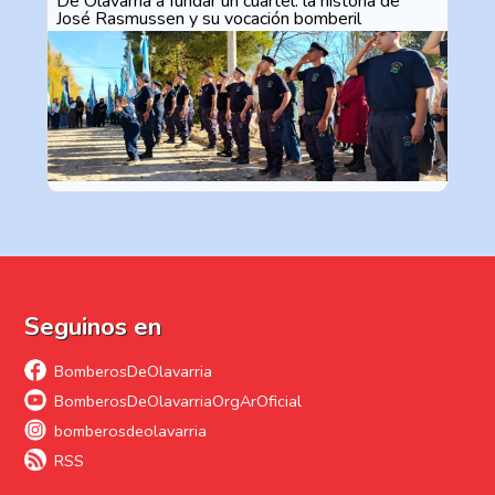
De Olavarría a fundar un cuartel: la historia de
José Rasmussen y su vocación bomberil
Seguinos en
BomberosDeOlavarria
BomberosDeOlavarriaOrgArOficial
bomberosdeolavarria
RSS