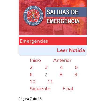
Emergencias
Leer Noticia
Inicio
Anterior
2
3
4
5
6
8
9
7
10
11
Siguiente
Final
Página 7 de 13