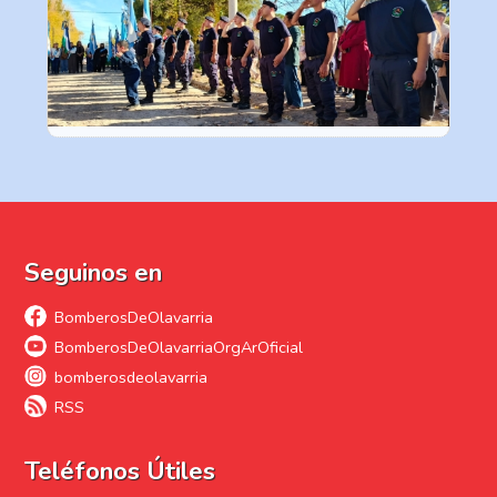
Seguinos en
BomberosDeOlavarria
BomberosDeOlavarriaOrgArOficial
bomberosdeolavarria
RSS
Teléfonos Útiles