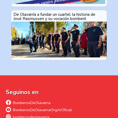
De Olavarría a fundar un cuartel: la historia de
José Rasmussen y su vocación bomberil
Seguinos en
BomberosDeOlavarria
BomberosDeOlavarriaOrgArOficial
bomberosdeolavarria