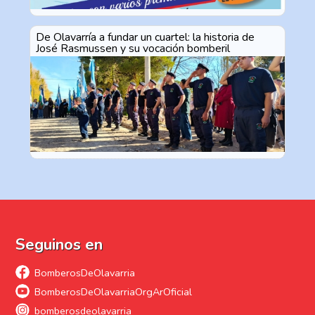
De Olavarría a fundar un cuartel: la historia de
José Rasmussen y su vocación bomberil
Seguinos en
BomberosDeOlavarria
BomberosDeOlavarriaOrgArOficial
bomberosdeolavarria