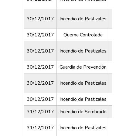
Del Vall
30/12/2017
Incendio de Pastizales
Cr
30/12/2017
Quema Controlada
Los Tulip
Sarmi
30/12/2017
Incendio de Pastizales
Corri
30/12/2017
Guardia de Prevención
Club Est
30/12/2017
Incendio de Pastizales
Córdoba y 
30/12/2017
Incendio de Pastizales
Sarmie
31/12/2017
Incendio de Sembrado
Pellegrin
31/12/2017
Incendio de Pastizales
Emiliozz