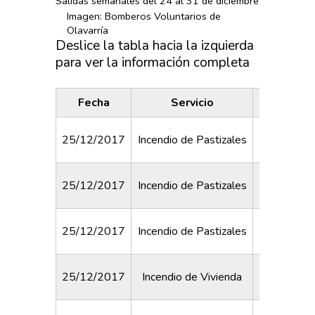
Salidas semanales del 24 al 31 de diciembre
Imagen: Bomberos Voluntarios de
Olavarría
Deslice la tabla hacia la izquierda
para ver la información completa
Fecha
Servicio
Dire
Pueyrredó
25/12/2017
Incendio de Pastizales
Cr
Avella
25/12/2017
Incendio de Pastizales
Corri
25/12/2017
Incendio de Pastizales
Laprid
25/12/2017
Incendio de Vivienda
Grimal