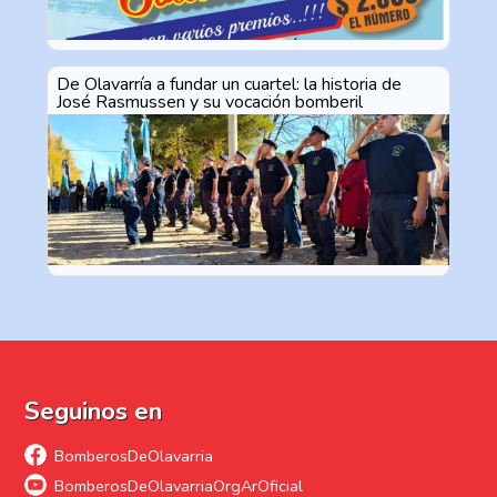
De Olavarría a fundar un cuartel: la historia de
José Rasmussen y su vocación bomberil
Seguinos en
BomberosDeOlavarria
BomberosDeOlavarriaOrgArOficial