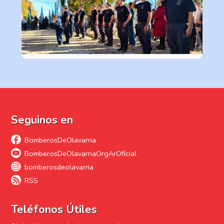
Seguinos en
BomberosDeOlavarria
BomberosDeOlavarriaOrgArOficial
bomberosdeolavarria
RSS
Teléfonos Útiles